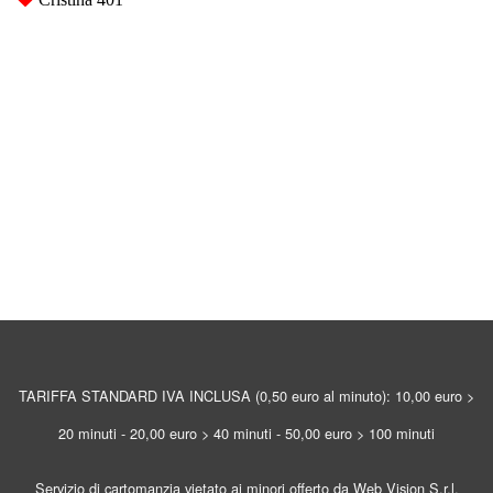
TARIFFA STANDARD IVA INCLUSA (0,50 euro al minuto): 10,00 euro >
20 minuti - 20,00 euro > 40 minuti - 50,00 euro > 100 minuti
Servizio di cartomanzia vietato ai minori offerto da Web Vision S.r.l.